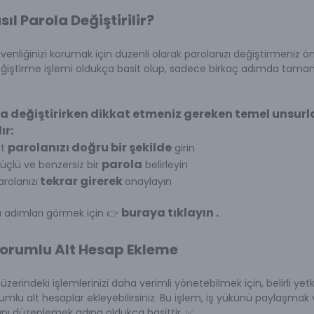
asıl Parola Değiştirilir?
enliğinizi korumak için düzenli olarak parolanızı değiştirmeniz ön
ğiştirme işlemi oldukça basit olup, sadece birkaç adımda tamaml
la değiştirirken dikkat etmeniz gereken temel unsurl
ır:
parolanızı doğru bir şekilde
ut
girin
parola
güçlü ve benzersiz bir
belirleyin
tekrar girerek
arolanızı
onaylayın
buraya tıklayın
.
ı adımları görmek için 👉
Sorumlu Alt Hesap Ekleme
üzerindeki işlemlerinizi daha verimli yönetebilmek için, belirli yetk
umlu alt hesaplar ekleyebilirsiniz. Bu işlem, iş yükünü paylaşmak
nı düzenlemek adına oldukça basittir. ✅