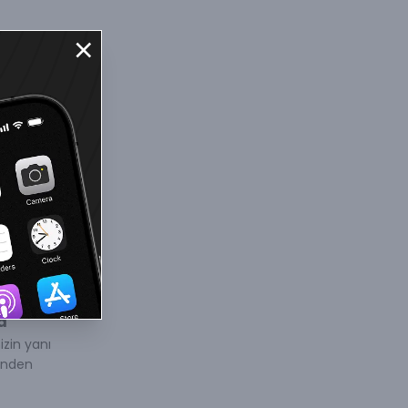
:
in:
klerinizi
lerle
iniz.
a
izin yanı
inden