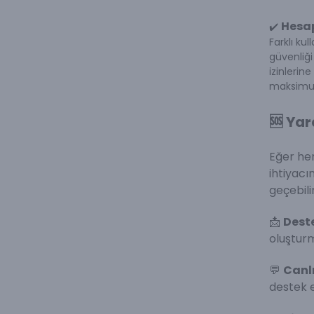
Hesap
✔️
Farklı ku
güvenliği
izinlerine
maksimum 
🆘 Yar
Eğer he
ihtiyacı
geçebilir
📩
Deste
oluşturm
💬
Canlı
destek e