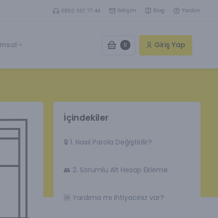
İletişim
Blog
Yardım
0850 307 77 44
msal
Giriş Yap
0
İçindekiler
🔒 1. Nasıl Parola Değiştirilir?
👥 2. Sorumlu Alt Hesap Ekleme
🆘 Yardıma mı ihtiyacınız var?