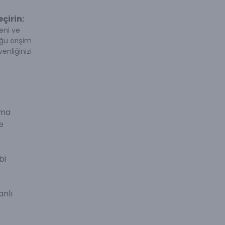
çirin:
eni ve
uğu erişim
enliğinizi
ıma
e
bi
anlı