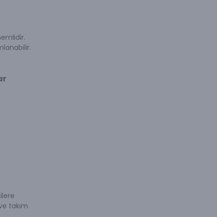
emlidir.
anabilir.
ar
ilere
 ve takım