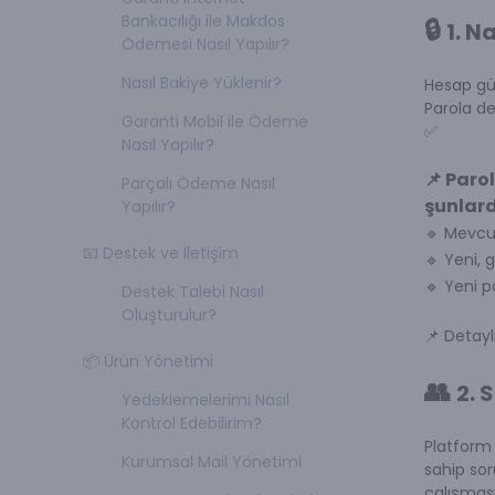
Bankacılığı ile Makdos
🔒
1. N
Ödemesi Nasıl Yapılır?
Nasıl Bakiye Yüklenir?
Hesap güv
Parola de
Garanti Mobil ile Ödeme
✅
Nasıl Yapılır?
📌 Paro
Parçalı Ödeme Nasıl
şunlard
Yapılır?
🔹 Mevc
📧 Destek ve İletişim
🔹 Yeni, 
🔹 Yeni p
Destek Talebi Nasıl
Oluşturulur?
📌 Detayl
📦 Ürün Yönetimi
👥
2. 
Yedeklemelerimi Nasıl
Kontrol Edebilirim?
Platform 
Kurumsal Mail Yönetimi
sahip sor
çalışması