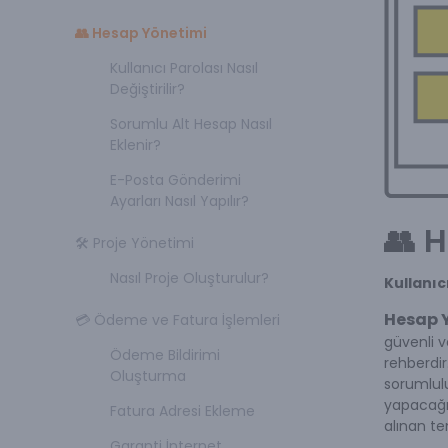
👥 Hesap Yönetimi
Kullanıcı Parolası Nasıl
Değiştirilir?
Sorumlu Alt Hesap Nasıl
Eklenir?
E-Posta Gönderimi
Ayarları Nasıl Yapılır?
👥 
🛠️ Proje Yönetimi
Nasıl Proje Oluşturulur?
Kullanıc
Hesap 
💳 Ödeme ve Fatura İşlemleri
güvenli v
Ödeme Bildirimi
rehberdir
Oluşturma
sorumluluk
yapacağı
Fatura Adresi Ekleme
alınan te
Garanti İnternet