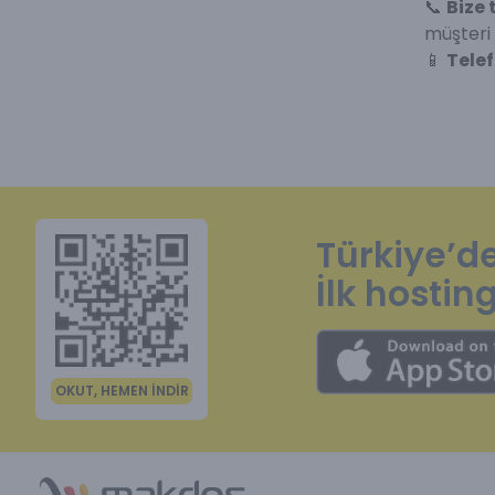
📞
Bize 
müşteri 
📱
Telef
Türkiye’de 
İlk hosti
OKUT, HEMEN İNDİR