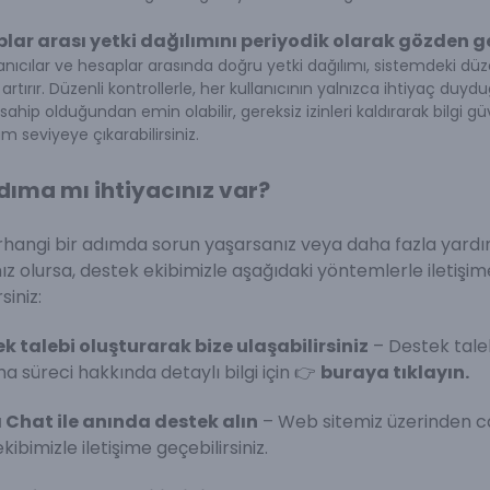
lar arası yetki dağılımını periyodik olarak gözden ge
llanıcılar ve hesaplar arasında doğru yetki dağılımı, sistemdeki düz
 artırır. Düzenli kontrollerle, her kullanıcının yalnızca ihtiyaç duyd
 sahip olduğundan emin olabilir, gereksiz izinleri kaldırarak bilgi güv
seviyeye çıkarabilirsiniz.
dıma mı ihtiyacınız var?
rhangi bir adımda sorun yaşarsanız veya daha fazla yard
nız olursa, destek ekibimizle aşağıdaki yöntemlerle iletişim
siniz:
k talebi oluşturarak bize ulaşabilirsiniz
– Destek tale
a süreci hakkında detaylı bilgi için 👉
buraya tıklayın.
 Chat ile anında destek alın
– Web sitemiz üzerinden c
kibimizle iletişime geçebilirsiniz.