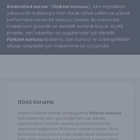
Dedicated server
(
fiziksel sunucu
), tüm kaynakları
yalnızca bir kullanıcıya özel olarak tahsis edilen ve yüksek
performans sunan bir sunucu türüdür. Bu sunucular,
maksimum güvenlik ve esneklik sunarak büyük ölçekli
projeler, veri tabanları ve uygulamalar için idealdir.
Fiziksel sunucu
kiralama, tam kontrol ve özelleştirilebilir
altyapı arayanlar için mükemmel bir çözümdür.
DDoS Koruma
Makdos Bilişim olarak, sunduğumuz
fiziksel sunucu
hizmetlerinde hem güvenliğe hem de yüksek
performansa öncelik vererek optimum kullanıcı
deneyimi sağlıyoruz. Ek hizmet olarak sunulan DDoS
Koruması sunucunuzu kötü niyetli DDoS saldırılarına
karşı etkin şekilde korur ve iş sürekliliği sürenizi arttırır.