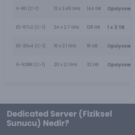
Opsiyonel
X-90 (C-1)
12 x
3.46 GHz
144 GB
1 x 3 TB
E5-97v2 (C-1)
24 x
2.7 GHz
128 GB
Opsiyonel
E5-20v4 (C-1)
16 x
2.1 GHz
16 GB
Opsiyonel
G-5218R (C-1)
20 x
2.1 GHz
32 GB
Dedicated Server (Fiziksel
Sunucu) Nedir?