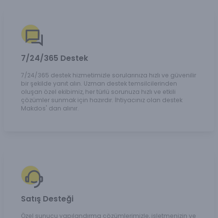
7/24/365 Destek
7/24/365 destek hizmetimizle sorularınıza hızlı ve güvenilir
bir şekilde yanıt alın. Uzman destek temsilcilerinden
oluşan özel ekibimiz, her türlü sorunuza hızlı ve etkili
çözümler sunmak için hazırdır. İhtiyacınız olan destek
Makdos' dan alınır.
Satış Desteği
Özel sunucu yapılandırma çözümlerimizle, işletmenizin ve