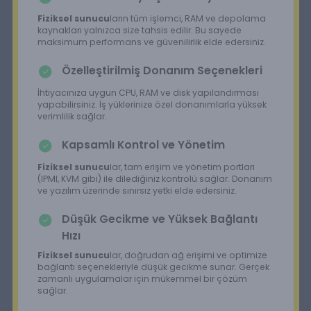
Fiziksel sunucu
ların tüm işlemci, RAM ve depolama
kaynakları yalnızca size tahsis edilir. Bu sayede
maksimum performans ve güvenilirlik elde edersiniz.
Özelleştirilmiş Donanım Seçenekleri
İhtiyacınıza uygun CPU, RAM ve disk yapılandırması
yapabilirsiniz. İş yüklerinize özel donanımlarla yüksek
verimlilik sağlar.
Kapsamlı Kontrol ve Yönetim
Fiziksel sunucu
lar, tam erişim ve yönetim portları
(IPMI, KVM gibi) ile dilediğiniz kontrolü sağlar. Donanım
ve yazılım üzerinde sınırsız yetki elde edersiniz.
Düşük Gecikme ve Yüksek Bağlantı
Hızı
Fiziksel sunucu
lar, doğrudan ağ erişimi ve optimize
bağlantı seçenekleriyle düşük gecikme sunar. Gerçek
zamanlı uygulamalar için mükemmel bir çözüm
sağlar.