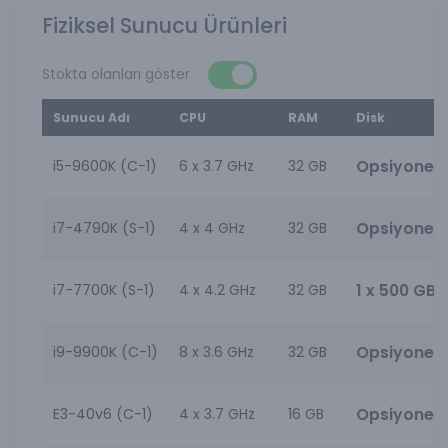
Fiziksel Sunucu Ürünleri
Stokta olanları göster
Sunucu Adı
CPU
RAM
Disk
Opsiyonel
i5-9600K (C-1)
6 x
3.7 GHz
32 GB
Opsiyonel
i7-4790K (S-1)
4 x
4 GHz
32 GB
1 x 500 GB
i7-7700K (S-1)
4 x
4.2 GHz
32 GB
Opsiyonel
i9-9900K (C-1)
8 x
3.6 GHz
32 GB
Opsiyonel
E3-40v6 (C-1)
4 x
3.7 GHz
16 GB