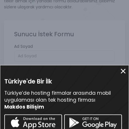
teklif almak için yandaki formu doldurabilirsiniz. Ekibimiz
sizlere ulaşarak yardımcı olacaktır.
Sunucu İstek Formu
Ad Soyad
E-Posta Adresi
Türkiye'de Bir İlk
Kod
Türkiye’de hosting firmalar arasında mobil
Telefon Numarası
uygulaması olan tek hosting firması
+
90
Makdos Bilişim
Mesajınız