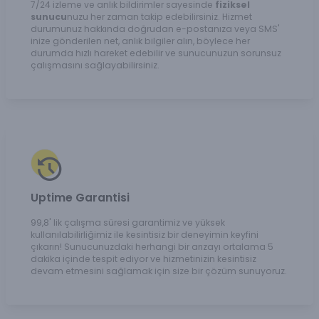
7/24 izleme ve anlık bildirimler sayesinde
fiziksel
sunucu
nuzu her zaman takip edebilirsiniz. Hizmet
durumunuz hakkında doğrudan e-postanıza veya SMS'
inize gönderilen net, anlık bilgiler alın, böylece her
durumda hızlı hareket edebilir ve sunucunuzun sorunsuz
çalışmasını sağlayabilirsiniz.
Uptime Garantisi
99,8' lik çalışma süresi garantimiz ve yüksek
kullanılabilirliğimiz ile kesintisiz bir deneyimin keyfini
çıkarın! Sunucunuzdaki herhangi bir arızayı ortalama 5
dakika içinde tespit ediyor ve hizmetinizin kesintisiz
devam etmesini sağlamak için size bir çözüm sunuyoruz.