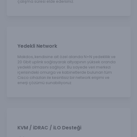
çalışma süresi elde edersiniz.
Yedekli Network
Makdos, kendisine ait özel alanda N+N yedeklilik ve
20 Gbit uplink sağlayarak altyapının yüksek oranda
yedekli olmasını sağlıyor. Bu sayede veri merkezi
içerisindeki omurga ve kabinetlerde bulunan tüm
Cisco cihazları ile kesintisiz bir network erişimi ve
enerji çözümü sunabiliyoruz.
KVM / iDRAC / iLO Desteği