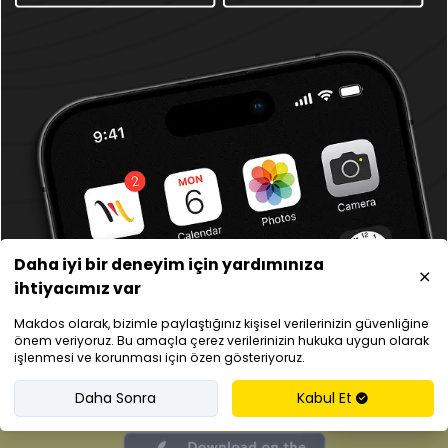
İlgili
kullanıcı sözleşmelerini,
Genel Servis
Şartları
sözleşmesi ve
Gizlilik & KVKK
politikasını
okudum ve kabul ediyorum.
Teklif İste
Daha iyi bir deneyim için yardımınıza
ihtiyacımız var
Makdos olarak, bizimle paylaştığınız kişisel verilerinizin güvenliğine
önem veriyoruz. Bu amaçla çerez verilerinizin hukuka uygun olarak
Türkiye’de Bir ilk
işlenmesi ve korunması için özen gösteriyoruz.
İlk hosting mobil uygulaması
Daha Sonra
Kabul Et
Destek