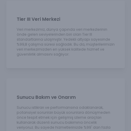
Tier III Veri Merkezi
Veri merkezimiz, dünya çapında veri merkezlerinin
önde gelen seviyelerinden biri olan Tier III
standartlarına ulaşmıştır. Yedekli altyapı sayesinde
%99,8 çalışma süresi sağladık. Bu da, müşterilerimizin
veri merkezimizden en yüksek kalitede hizmet ve
güvenilirlik almasını sağlıyor.
Sunucu Bakım ve Onarım
Sunucu istikrarı ve performansına odaklanarak,
potansiyel sorunları büyük sorunlara dönüşmeden
önce tespit etmek için gelişmiş izleme araçları
kullanarak düzenli sunucu bakımına öncelik
veriyoruz. Bu sayede hizmetlerinizde %99' dan fazla