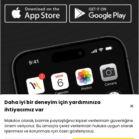
Alan Adı Transfer
Bayi Web Hosting
Sunucu Hizmetleri
Ekstra
Sanal Sunucular
Kontrol Paneli Lisansları
Bulut Sunucular
SSL Sertifikaları
Fiziksel Sunucular
Firewall ve Güvenlik
VPS Sunucular
Barındırma Hizmetleri
Sözleşmeler
Kurumsal
Kullanıcı Sözleşmesi
Hakkımızda
Gizlilik Politikası
Finansal ve Ticari Bilgiler
İade Şartları
Altyapımız
Genel Kullanım Koşulları
Yardım
Daha iyi bir deneyim için yardımınıza
Bilgi Güvenliği Politikası
Makdos Blog
ihtiyacımız var
İletişim
Sosyal Medya
Makdos olarak, bizimle paylaştığınız kişisel verilerinizin güvenliğine
önem veriyoruz. Bu amaçla çerez verilerinizin hukuka uygun olarak
işlenmesi ve korunması için özen gösteriyoruz.