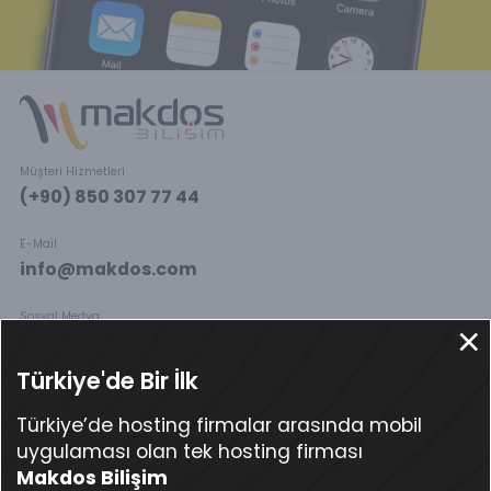
Müşteri Hizmetleri
(+90) 850 307 77 44
E-Mail
info@makdos.com
Sosyal Medya
Türkiye'de Bir İlk
Türkiye’de hosting firmalar arasında mobil
Alan Adı Hizmetleri
Web Hosting
uygulaması olan tek hosting firması
Alan Adı Sorgulama
Web Hosting
Makdos Bilişim